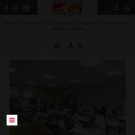
+
Confort
Accueil
>
Découvrir
>
Tour d’horizon
>
Actualités
>
314 enfants ont
fait leur rentrée
A
A
DÉCOUVRIR
VIVRE ICI
SE RENSEIGNER
SE DIVERTIR
GRANDIR
NAVIGUER