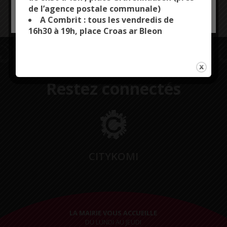
École publique de Sainte-Marine : 43 élèves
de l’agence postale communale)
OK, ACCEPT ALL
PERSONALIZE
École privée Notre-Dame de la Clarté : 147 élèves
A Combrit : tous les vendredis de
16h30 à 19h, place Croas ar Bleon
Restez connectés
CITYKOMI
LA MAIRIE VOUS ACCUEILLE
DU LUNDI AU JEUDI