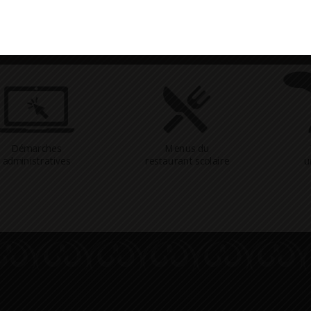
Démarches
Menus du
administratives
restaurant scolaire
u