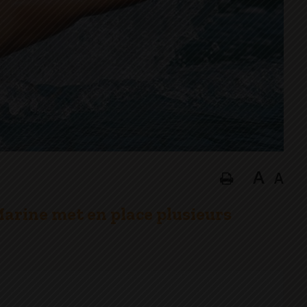
A
A
arine met en place plusieurs