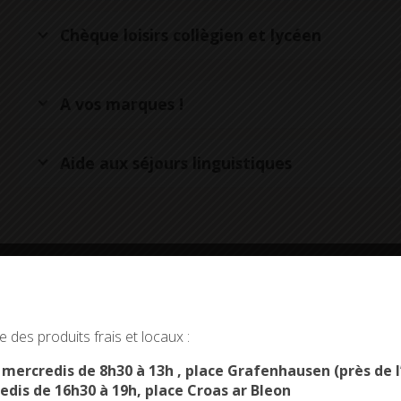
Chèque loisirs collègien et lycéen
A vos marques !
Aide aux séjours linguistiques
okies and gives you control over what you want to activate
 des produits frais et locaux :
OK, ACCEPT ALL
PERSONALIZE
s mercredis de 8h30 à 13h , place Grafenhausen (près d
edis de 16h30 à 19h, place Croas ar Bleon