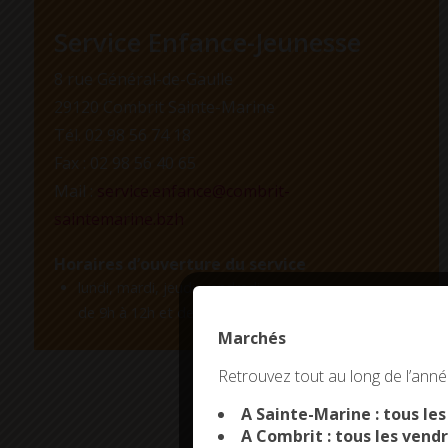
Service Enfance-Jeunesse
8 rue Général-de-Gaulle
29120 Combrit Sainte-Marine
Tél. 02 98 56 74 18
Fax : 02 98 56 40 65
Mail :
service.enfance@combrit-
saintemarine.bzh
Horaires d’ouverture du service
lundi, mardi, jeudi, vendredi
de 9h à 12h et de 14h à 16h30
Marchés
This site uses co
Retrouvez tout au long de l’année
A Sainte-Marine : tous le
A Combrit : tous les vendr