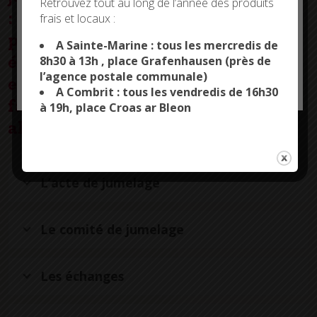
Retrouvez tout au long de l’année des produits
: le 27 octobre 1973 à Grafenhausen,
frais et locaux :
This site uses cookies and gives you control over what
puis le 24 mai 1974 à Combrit. Des
you want to activate
A Sainte-Marine : tous les mercredis de
échanges se font régulièrement
8h30 à 13h , place Grafenhausen (près de
l’agence postale communale)
OK, ACCEPT ALL
PERSONALIZE
entre les deux communes,
A Combrit : tous les vendredis de 16h30
favorisant l’amitié franco-
à 19h, place Croas ar Bleon
allemande.
L’acte de jumelage
Le comité de jumelage
Les échanges