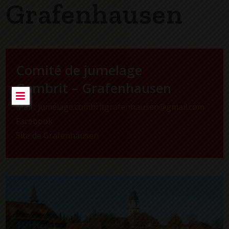
Grafenhausen
Comité de jumelage
Combrit – Grafenhausen
Mail :
jumelage.combritgrafenhausen@gmail.com
Facebook
Site de Grafenhausen