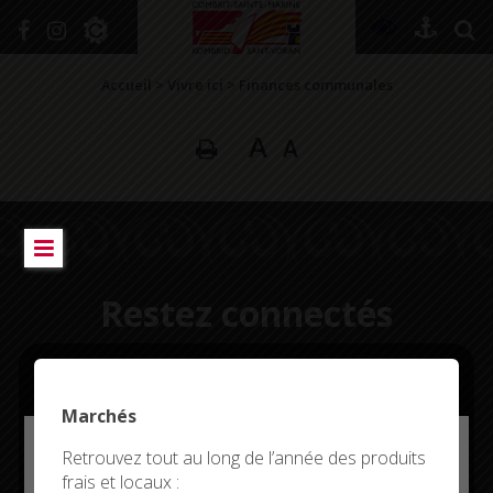
+
Confort
Accueil
>
Vivre ici
>
Finances communales
A
A
DÉCOUVRIR
VIVRE ICI
SE RENSEIGNER
SE DIVERTIR
Restez connectés
GRANDIR
NAVIGUER
Marchés
Deny all cookies
Retrouvez tout au long de l’année des produits
CITYKOMI
frais et locaux :
This site uses cookies and gives you control over what