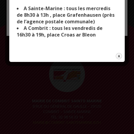
you want to activate
A Sainte-Marine : tous les mercredis
de 8h30 à 13h , place Grafenhausen (près
de l’agence postale communale)
OK, ACCEPT ALL
PERSONALIZE
LA MAIRIE VOUS ACCUEILLE
A Combrit : tous les vendredis de
DU LUNDI AU JEUDI
16h30 à 19h, place Croas ar Bleon
DE 9H À 12H30 ET DE 14H À 17H
LE VENDREDI
DE 9H À 12H30 ET DE 14H À 16H30
MAIRIE DE COMBRIT SAINTE-MARINE
8 RUE DU GÉNÉRAL DE GAULLE – 29120
COMBRIT – SAINTE-MARINE
TÉL. 02 98 56 33 14
MAIRIE@COMBRIT-SAINTEMARINE.BZH