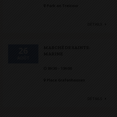
Park an Treizour
DÉTAILS
MARCHÉ DE SAINTE-
26
MARINE
AOÛT
8H30 - 13H00
Place Grafenhausen
DÉTAILS