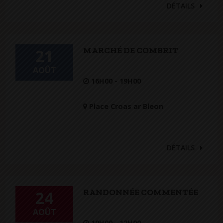
DÉTAILS
MARCHÉ DE COMBRIT
21
AOÛT
16H00 - 19H00
Place Croas ar Bleon
DÉTAILS
RANDONNÉE COMMENTÉE
24
AOÛT
10H00 - 12H00