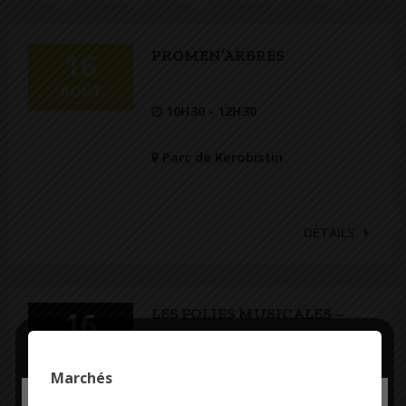
PROMEN’ARBRES
16
AOÛT
10H30 - 12H30
Parc de Kerobistin
DÉTAILS
LES FOLIES MUSICALES –
16
REPRÉSENTATION DU
AOÛT
SPECTACLE « APOLLINAIRE
Marchés
ÉCLATS D’AMOUR »
Deny all cookies