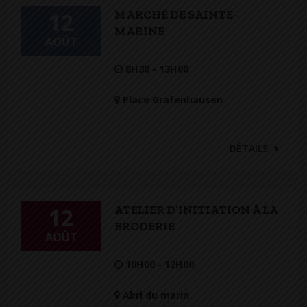
MARCHÉ DE SAINTE-
12
MARINE
AOÛT
8H30 - 13H00
Place Grafenhausen
DÉTAILS
ATELIER D’INITIATION À LA
12
BRODERIE
AOÛT
10H00 - 12H00
Abri du marin