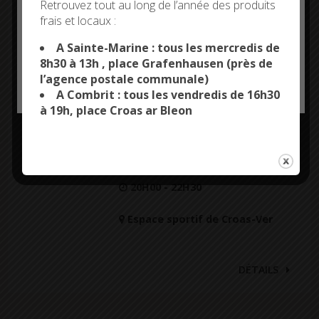
Retrouvez tout au long de l’année des produits
18H30 - 20H00
frais et locaux :
This site uses cookies and gives you control over what
Park an Treizour
you want to activate
A Sainte-Marine : tous les mercredis de
8h30 à 13h , place Grafenhausen (près de
DÉTAILS
l’agence postale communale)
OK, ACCEPT ALL
PERSONALIZE
A Combrit : tous les vendredis de 16h30
à 19h, place Croas ar Bleon
INITIATION À LA DANSE
17
BRETONNE
AOÛT
20H00 - 22H30
Espace sportif de Croas-Ver
DÉTAILS