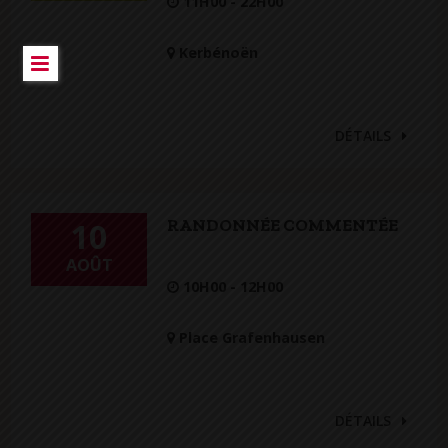
11H00 - 22H00
Kerbénoën
DÉTAILS
RANDONNÉE COMMENTÉE
10
AOÛT
10H00 - 12H00
Place Grafenhausen
DÉTAILS