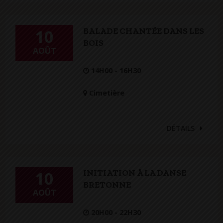
BALADE CHANTÉE DANS LES
10
BOIS
AOÛT
14H00 - 16H30
Cimetière
DÉTAILS
INITIATION À LA DANSE
10
BRETONNE
AOÛT
20H00 - 22H30