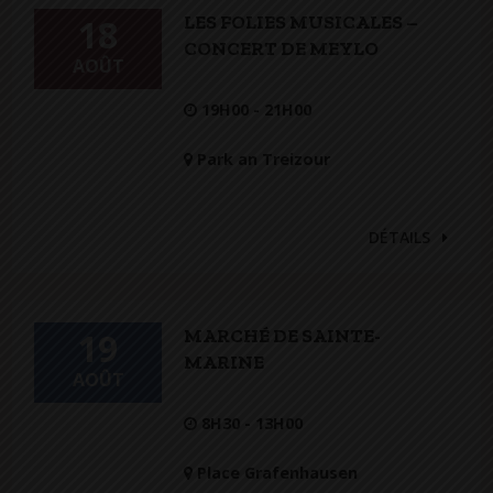
LES FOLIES MUSICALES –
18
CONCERT DE MEYLO
AOÛT
19H00 - 21H00
Park an Treizour
DÉTAILS
MARCHÉ DE SAINTE-
19
MARINE
AOÛT
8H30 - 13H00
Place Grafenhausen