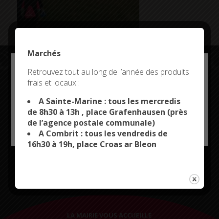
Marchés
Deny all cookies
Retrouvez tout au long de l’année des produits
frais et locaux :
This site uses cookies and gives you control over what
Restez connectés
you want to activate
A Sainte-Marine : tous les mercredis
de 8h30 à 13h , place Grafenhausen (près
de l’agence postale communale)
OK, ACCEPT ALL
PERSONALIZE
A Combrit : tous les vendredis de
16h30 à 19h, place Croas ar Bleon
CITYKOMI
LA MAIRIE VOUS ACCUEILLE