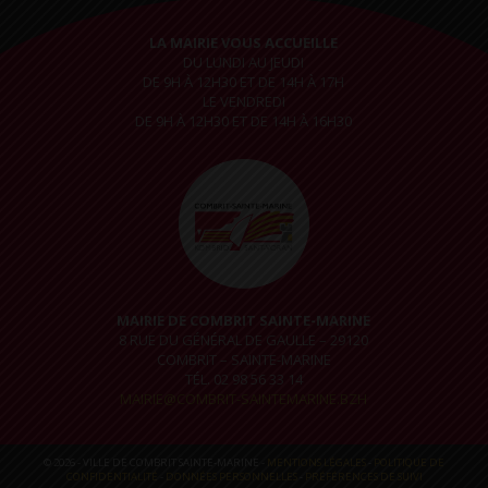
LA MAIRIE VOUS ACCUEILLE
DU LUNDI AU JEUDI
DE 9H À 12H30 ET DE 14H À 17H
LE VENDREDI
DE 9H À 12H30 ET DE 14H À 16H30
MAIRIE DE COMBRIT SAINTE-MARINE
8 RUE DU GÉNÉRAL DE GAULLE – 29120
COMBRIT – SAINTE-MARINE
TÉL. 02 98 56 33 14
MAIRIE@COMBRIT-SAINTEMARINE.BZH
© 2026 - VILLE DE COMBRIT SAINTE-MARINE -
MENTIONS LÉGALES
-
POLITIQUE DE
CONFIDENTIALITÉ
-
DONNÉES PERSONNELLES
-
PRÉFÉRENCES DE SUIVI