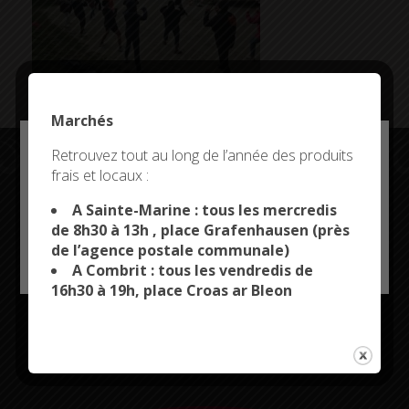
Marchés
Deny all cookies
Retrouvez tout au long de l’année des produits
frais et locaux :
This site uses cookies and gives you control over what
you want to activate
A Sainte-Marine : tous les mercredis
Restez connectés
de 8h30 à 13h , place Grafenhausen (près
de l’agence postale communale)
OK, ACCEPT ALL
PERSONALIZE
A Combrit : tous les vendredis de
16h30 à 19h, place Croas ar Bleon
CITYKOMI