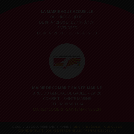
LA MAIRIE VOUS ACCUEILLE
DU LUNDI AU JEUDI
DE 9H À 12H30 ET DE 14H À 17H
LE VENDREDI
DE 9H À 12H30 ET DE 14H À 16H30
MAIRIE DE COMBRIT SAINTE-MARINE
8 RUE DU GÉNÉRAL DE GAULLE – 29120
COMBRIT – SAINTE-MARINE
TÉL. 02 98 56 33 14
MAIRIE@COMBRIT-SAINTEMARINE.BZH
© 2026 - VILLE DE COMBRIT SAINTE-MARINE -
MENTIONS LÉGALES
-
POLITIQUE DE
CONFIDENTIALITÉ
-
DONNÉES PERSONNELLES
-
PRÉFÉRENCES DE SUIVI