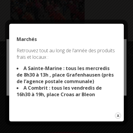
Marchés
Deny all cookies
Retrouvez tout au long de l’année des produits
frais et locaux :
This site uses cookies and gives you control over what
you want to activate
A Sainte-Marine : tous les mercredis
Restez connectés
de 8h30 à 13h , place Grafenhausen (près
de l’agence postale communale)
OK, ACCEPT ALL
PERSONALIZE
A Combrit : tous les vendredis de
16h30 à 19h, place Croas ar Bleon
CITYKOMI