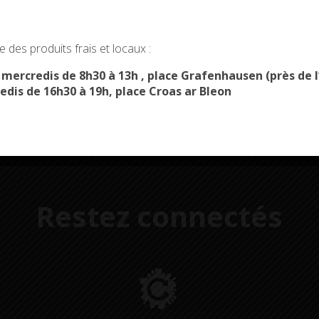
Démarches
Menus du
okies and gives you control over what you want to activate
administratives
restaurant scolaire
u
 des produits frais et locaux :
OK, ACCEPT ALL
PERSONALIZE
s mercredis de 8h30 à 13h , place Grafenhausen (près d
edis de 16h30 à 19h, place Croas ar Bleon
Restez connectés