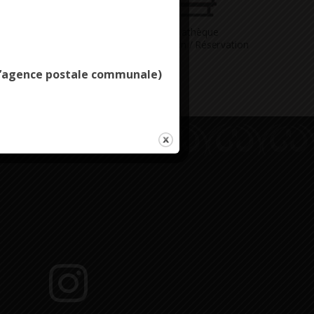
Deny all cookies
Vous avez
Médiathèque
ne question
Consultation / Réservation
e l’agence postale communale)