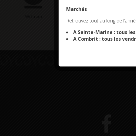
Marchés
This site uses co
Webcam
Arrêtés en cours
Retrouvez tout au long de l’année
A Sainte-Marine : tous le
A Combrit : tous les vendr