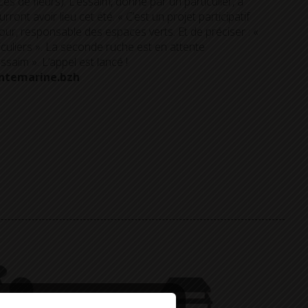
s de fleurs). L’essaim, donné par un particulier, a
ront avoir lieu cet été. « C’est un projet participatif
our, responsable des espaces verts. Et de préciser : «
culiers ». La seconde ruche est en attente
saim ». L’appel est lancé !
aintemarine.bzh