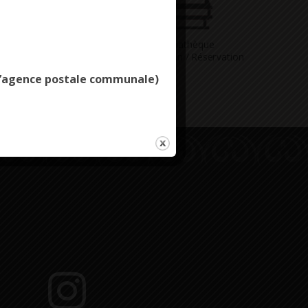
Deny all cookies
Vous avez
Médiathèque
ne question
Consultation / Réservation
e l’agence postale communale)