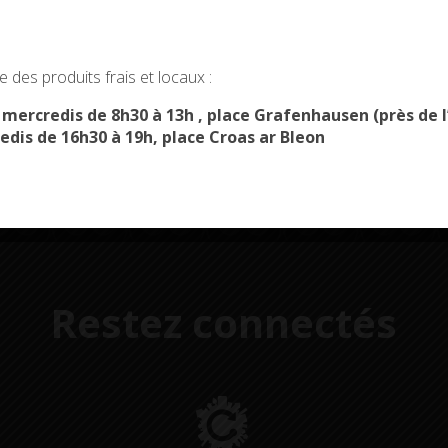
okies and gives you control over what you want to activate
Démarches
Menus du
 des produits frais et locaux :
administratives
restaurant scolaire
u
OK, ACCEPT ALL
PERSONALIZE
s mercredis de 8h30 à 13h , place Grafenhausen (près d
edis de 16h30 à 19h, place Croas ar Bleon
Restez connectés