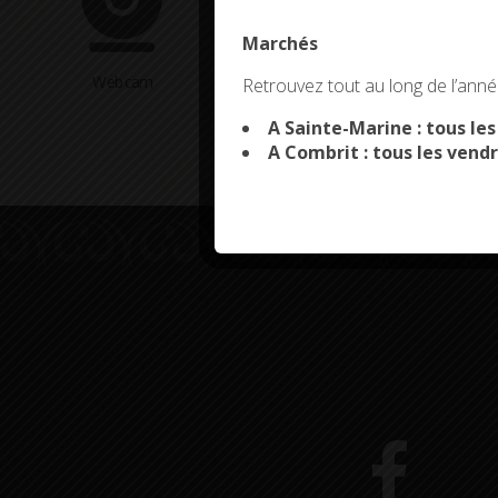
Marchés
This site uses co
Webcam
Arrêtés en cours
Retrouvez tout au long de l’année
A Sainte-Marine : tous le
A Combrit : tous les vendr