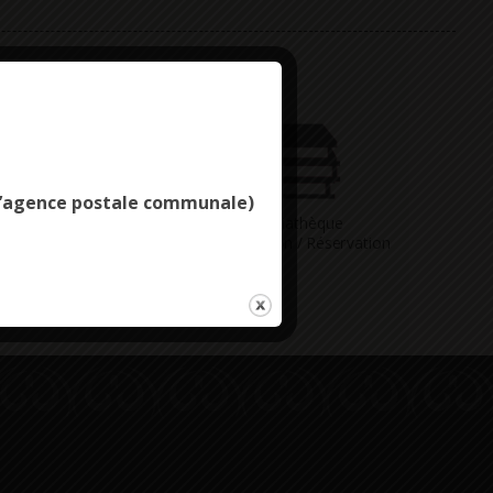
Deny all cookies
e l’agence postale communale)
Vous avez
Médiathèque
ne question
Consultation / Réservation