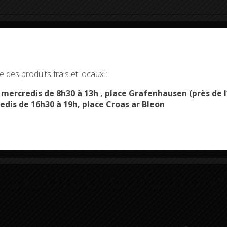
okies and gives you control over what you want to activate
 des produits frais et locaux :
OK, ACCEPT ALL
PERSONALIZE
s mercredis de 8h30 à 13h , place Grafenhausen (près d
Démarches
Menus du
edis de 16h30 à 19h, place Croas ar Bleon
administratives
restaurant scolaire
u