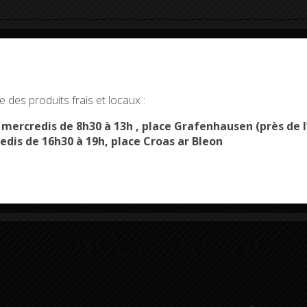
okies and gives you control over what you want to activate
 des produits frais et locaux :
OK, ACCEPT ALL
PERSONALIZE
s mercredis de 8h30 à 13h , place Grafenhausen (près d
Démarches
Menus du
edis de 16h30 à 19h, place Croas ar Bleon
administratives
restaurant scolaire
u