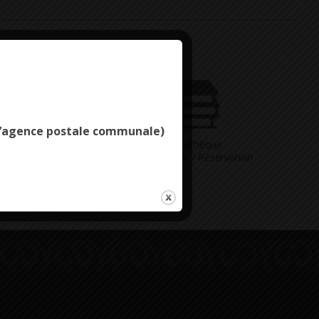
Deny all cookies
e l’agence postale communale)
Vous avez
Médiathèque
ne question
Consultation / Réservation