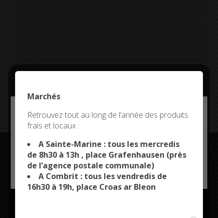
Addresse:
Marchés
Deny all cookies
Retrouvez tout au long de l’année des produits
frais et locaux :
This site uses cookies and gives you control over what
you want to activate
A Sainte-Marine : tous les mercredis
de 8h30 à 13h , place Grafenhausen (près
de l’agence postale communale)
OK, ACCEPT ALL
PERSONALIZE
A Combrit : tous les vendredis de
Restez connectés
16h30 à 19h, place Croas ar Bleon