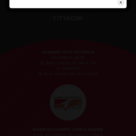
CITYKOMI
LA MAIRIE VOUS ACCUEILLE
DU LUNDI AU JEUDI
DE 9H À 12H30 ET DE 14H À 17H
LE VENDREDI
DE 9H À 12H30 ET DE 14H À 16H30
MAIRIE DE COMBRIT SAINTE-MARINE
8 RUE DU GÉNÉRAL DE GAULLE – 29120