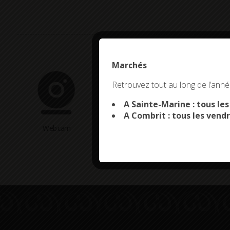
Marchés
This site uses co
Retrouvez tout au long de l’année
A Sainte-Marine : tous le
A Combrit : tous les vendr
Webcam
Arrêtés en cours