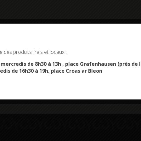
okies and gives you control over what you want to activate
 des produits frais et locaux :
OK, ACCEPT ALL
PERSONALIZE
s mercredis de 8h30 à 13h , place Grafenhausen (près d
edis de 16h30 à 19h, place Croas ar Bleon
Démarches
Menus du
administratives
restaurant scolaire
u