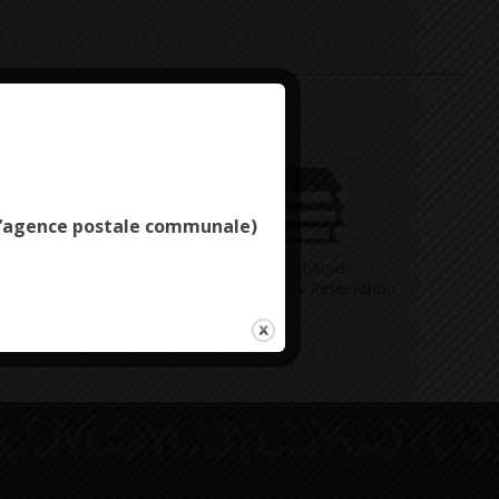
Deny all cookies
e l’agence postale communale)
Vous avez
Médiathèque
ne question
Consultation / Réservation