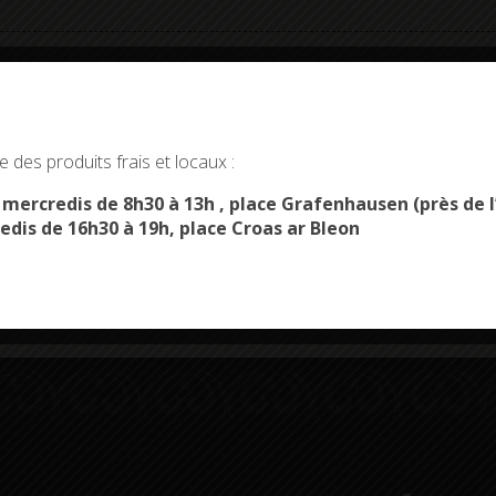
okies and gives you control over what you want to activate
 des produits frais et locaux :
OK, ACCEPT ALL
PERSONALIZE
s mercredis de 8h30 à 13h , place Grafenhausen (près d
Démarches
Menus du
edis de 16h30 à 19h, place Croas ar Bleon
administratives
restaurant scolaire
u