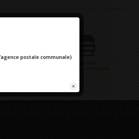
Deny all cookies
e l’agence postale communale)
Vous avez
Médiathèque
ne question
Consultation / Réservation