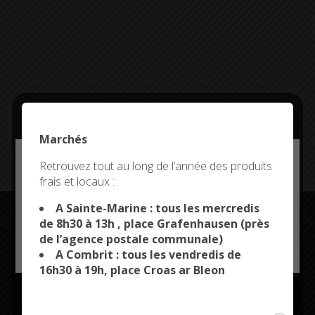
Addresse:
Marchés
Deny all cookies
Retrouvez tout au long de l’année des produits
frais et locaux :
This site uses cookies and gives you control over what
you want to activate
A Sainte-Marine : tous les mercredis
de 8h30 à 13h , place Grafenhausen (près
de l’agence postale communale)
OK, ACCEPT ALL
PERSONALIZE
A Combrit : tous les vendredis de
Restez connectés
16h30 à 19h, place Croas ar Bleon