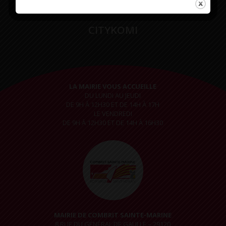
CITYKOMI
LA MAIRIE VOUS ACCUEILLE
DU LUNDI AU JEUDI
DE 9H À 12H30 ET DE 14H À 17H
LE VENDREDI
DE 9H À 12H30 ET DE 14H À 16H30
MAIRIE DE COMBRIT SAINTE-MARINE
8 RUE DU GÉNÉRAL DE GAULLE – 29120