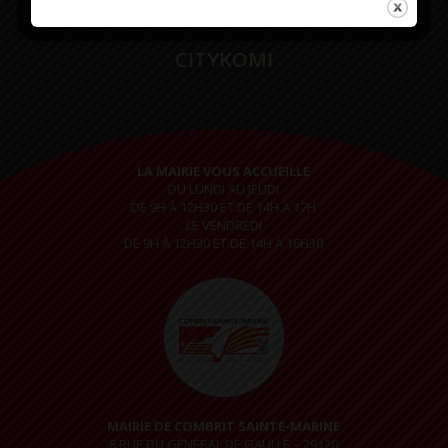
CITYKOMI
LA MAIRIE VOUS ACCUEILLE
DU LUNDI AU JEUDI
DE 9H À 12H30 ET DE 14H À 17H
LE VENDREDI
DE 9H À 12H30 ET DE 14H À 16H30
MAIRIE DE COMBRIT SAINTE-MARINE
8 RUE DU GÉNÉRAL DE GAULLE – 29120