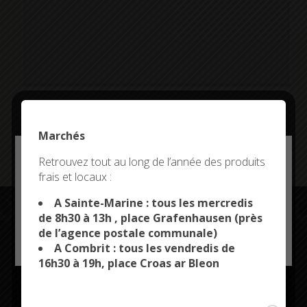
Addresse:
Marchés
Deny all cookies
Retrouvez tout au long de l’année des produits
frais et locaux :
This site uses cookies and gives you control over what
you want to activate
A Sainte-Marine : tous les mercredis
de 8h30 à 13h , place Grafenhausen (près
de l’agence postale communale)
OK, ACCEPT ALL
PERSONALIZE
A Combrit : tous les vendredis de
Restez connectés
16h30 à 19h, place Croas ar Bleon