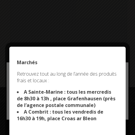
Marchés
Addresse:
Deny all cookies
Retrouvez tout au long de l’année des produits
frais et locaux :
This site uses cookies and gives you control over what
you want to activate
A Sainte-Marine : tous les mercredis
de 8h30 à 13h , place Grafenhausen (près
de l’agence postale communale)
OK, ACCEPT ALL
PERSONALIZE
A Combrit : tous les vendredis de
Restez connectés
16h30 à 19h, place Croas ar Bleon