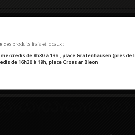
okies and gives you control over what you want to activate
 des produits frais et locaux :
OK, ACCEPT ALL
PERSONALIZE
s mercredis de 8h30 à 13h , place Grafenhausen (près d
Démarches
Menus du
edis de 16h30 à 19h, place Croas ar Bleon
administratives
restaurant scolaire
u