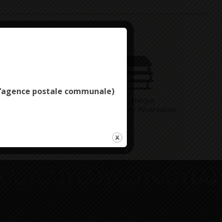
Deny all cookies
e l’agence postale communale)
Vous avez
Médiathèque
ne question
Consultation / Réservation