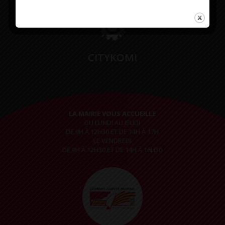
CITYKOMI
LA MAIRIE VOUS ACCUEILLE
DU LUNDI AU JEUDI
DE 9H À 12H30 ET DE 14H À 17H
LE VENDREDI
DE 9H À 12H30 ET DE 14H À 16H30