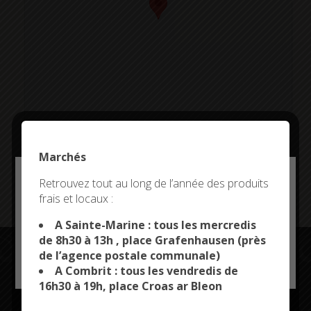
Marchés
Addresse:
Deny all cookies
Retrouvez tout au long de l’année des produits
frais et locaux :
This site uses cookies and gives you control over what
you want to activate
A Sainte-Marine : tous les mercredis
de 8h30 à 13h , place Grafenhausen (près
de l’agence postale communale)
OK, ACCEPT ALL
PERSONALIZE
A Combrit : tous les vendredis de
16h30 à 19h, place Croas ar Bleon
Restez connectés