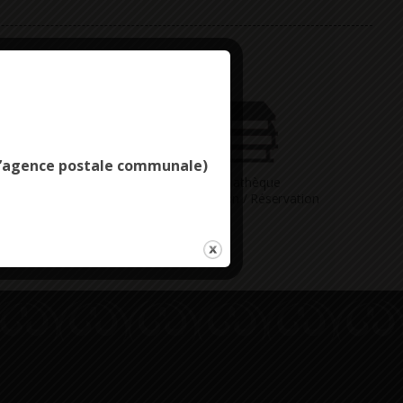
Deny all cookies
e l’agence postale communale)
Vous avez
Médiathèque
ne question
Consultation / Réservation