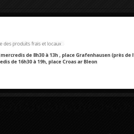
okies and gives you control over what you want to activate
 des produits frais et locaux :
OK, ACCEPT ALL
PERSONALIZE
s mercredis de 8h30 à 13h , place Grafenhausen (près d
Démarches
Menus du
edis de 16h30 à 19h, place Croas ar Bleon
administratives
restaurant scolaire
u