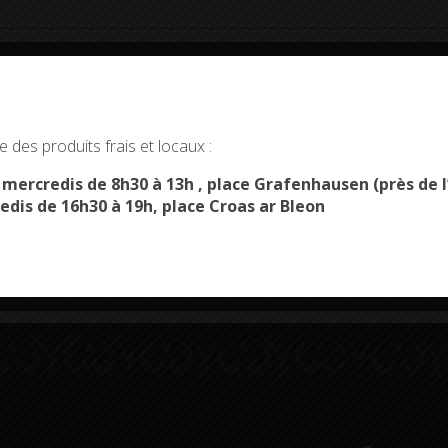
okies and gives you control over what you want to activate
 des produits frais et locaux :
OK, ACCEPT ALL
PERSONALIZE
s mercredis de 8h30 à 13h , place Grafenhausen (près d
Démarches
Menus du
edis de 16h30 à 19h, place Croas ar Bleon
administratives
restaurant scolaire
u