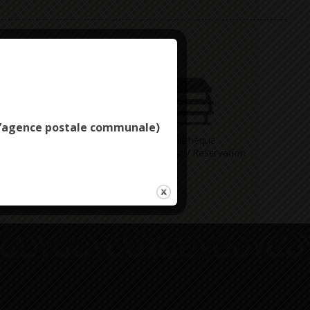
Deny all cookies
e l’agence postale communale)
Vous avez
Médiathèque
ne question
Consultation / Réservation