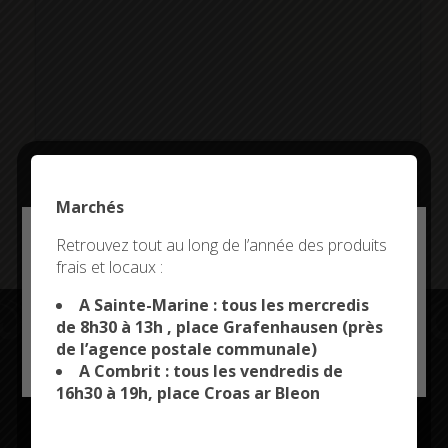
Marchés
Addresse:
Deny all cookies
Retrouvez tout au long de l’année des produits
frais et locaux :
This site uses cookies and gives you control over what
you want to activate
A Sainte-Marine : tous les mercredis
de 8h30 à 13h , place Grafenhausen (près
de l’agence postale communale)
OK, ACCEPT ALL
PERSONALIZE
A Combrit : tous les vendredis de
Restez connectés
16h30 à 19h, place Croas ar Bleon