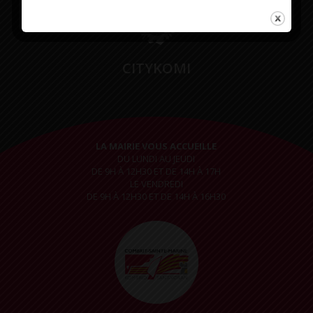
CITYKOMI
LA MAIRIE VOUS ACCUEILLE
DU LUNDI AU JEUDI
DE 9H À 12H30 ET DE 14H À 17H
LE VENDREDI
DE 9H À 12H30 ET DE 14H À 16H30