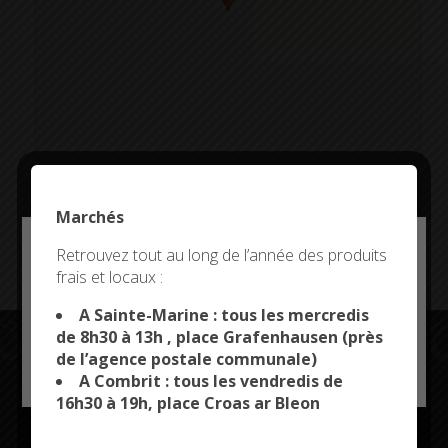
Marchés
Addresse:
Deny all cookies
Retrouvez tout au long de l’année des produits
frais et locaux :
This site uses cookies and gives you control over what
you want to activate
A Sainte-Marine : tous les mercredis
de 8h30 à 13h , place Grafenhausen (près
de l’agence postale communale)
OK, ACCEPT ALL
PERSONALIZE
A Combrit : tous les vendredis de
Restez connectés
16h30 à 19h, place Croas ar Bleon