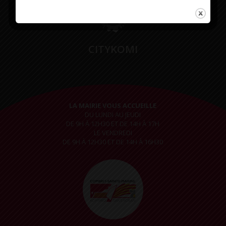
CITYKOMI
LA MAIRIE VOUS ACCUEILLE
DU LUNDI AU JEUDI
DE 9H À 12H30 ET DE 14H À 17H
LE VENDREDI
DE 9H À 12H30 ET DE 14H À 16H30