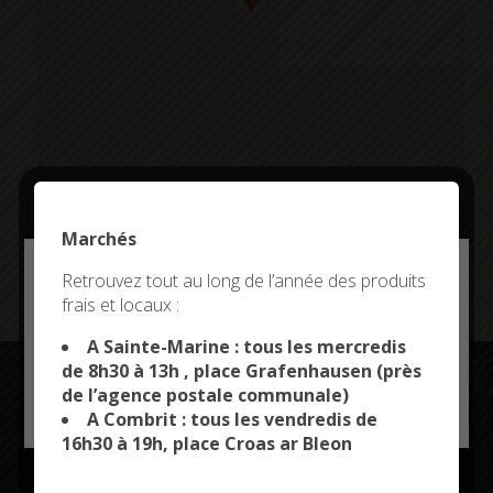
Marchés
Addresse:
Deny all cookies
Retrouvez tout au long de l’année des produits
frais et locaux :
This site uses cookies and gives you control over what
you want to activate
A Sainte-Marine : tous les mercredis
de 8h30 à 13h , place Grafenhausen (près
de l’agence postale communale)
OK, ACCEPT ALL
PERSONALIZE
A Combrit : tous les vendredis de
Restez connectés
16h30 à 19h, place Croas ar Bleon