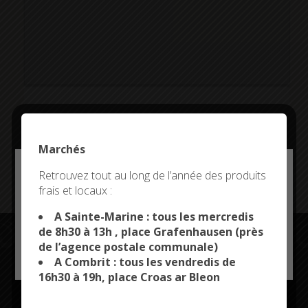
Addresse:
Marchés
Chosen location
Deny all cookies
Retrouvez tout au long de l’année des produits
frais et locaux :
This site uses cookies and gives you control over what
you want to activate
A Sainte-Marine : tous les mercredis
de 8h30 à 13h , place Grafenhausen (près
de l’agence postale communale)
OK, ACCEPT ALL
PERSONALIZE
A Combrit : tous les vendredis de
Restez connectés
16h30 à 19h, place Croas ar Bleon