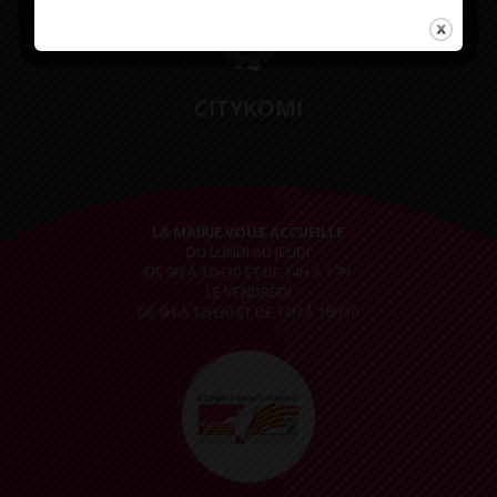
CITYKOMI
LA MAIRIE VOUS ACCUEILLE
DU LUNDI AU JEUDI
DE 9H À 12H30 ET DE 14H À 17H
LE VENDREDI
DE 9H À 12H30 ET DE 14H À 16H30