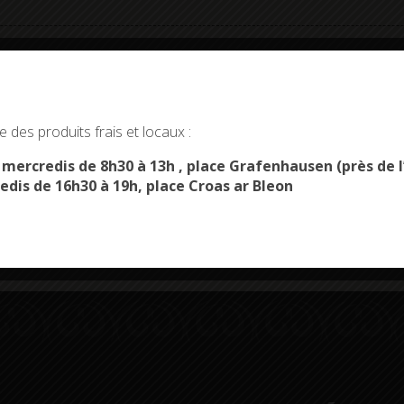
okies and gives you control over what you want to activate
 des produits frais et locaux :
OK, ACCEPT ALL
PERSONALIZE
s mercredis de 8h30 à 13h , place Grafenhausen (près d
Démarches
Menus du
edis de 16h30 à 19h, place Croas ar Bleon
administratives
restaurant scolaire
u