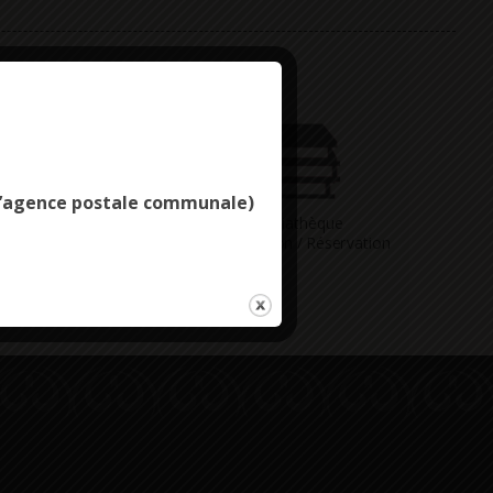
Deny all cookies
e l’agence postale communale)
Vous avez
Médiathèque
ne question
Consultation / Réservation