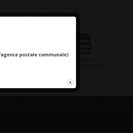
Deny all cookies
e l’agence postale communale)
Vous avez
Médiathèque
ne question
Consultation / Réservation