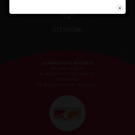
CITYKOMI
LA MAIRIE VOUS ACCUEILLE
DU LUNDI AU JEUDI
DE 9H À 12H30 ET DE 14H À 17H
LE VENDREDI
DE 9H À 12H30 ET DE 14H À 16H30