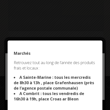
Addresse:
Marchés
D785, 29120 Combrit, France
Deny all cookies
Retrouvez tout au long de l’année des produits
frais et locaux :
This site uses cookies and gives you control over what
you want to activate
A Sainte-Marine : tous les mercredis
de 8h30 à 13h , place Grafenhausen (près
de l’agence postale communale)
OK, ACCEPT ALL
PERSONALIZE
A Combrit : tous les vendredis de
Restez connectés
16h30 à 19h, place Croas ar Bleon