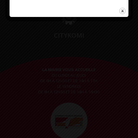
CITYKOMI
LA MAIRIE VOUS ACCUEILLE
DU LUNDI AU JEUDI
DE 9H À 12H30 ET DE 14H À 17H
LE VENDREDI
DE 9H À 12H30 ET DE 14H À 16H30