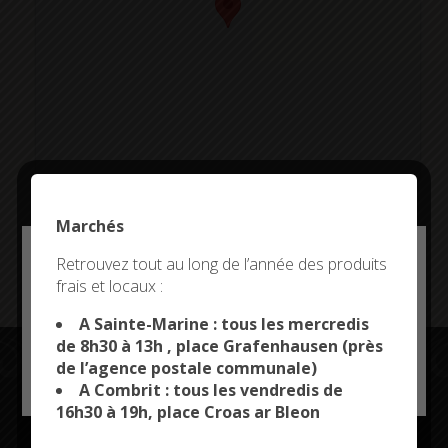
Marchés
Addresse:
Deny all cookies
Retrouvez tout au long de l’année des produits
frais et locaux :
This site uses cookies and gives you control over what
you want to activate
A Sainte-Marine : tous les mercredis
de 8h30 à 13h , place Grafenhausen (près
de l’agence postale communale)
OK, ACCEPT ALL
PERSONALIZE
A Combrit : tous les vendredis de
16h30 à 19h, place Croas ar Bleon
Restez connectés