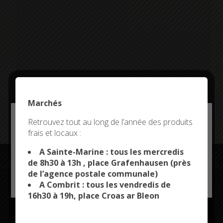
Marchés
Addresse:
Deny all cookies
Retrouvez tout au long de l’année des produits
frais et locaux :
This site uses cookies and gives you control over what
you want to activate
A Sainte-Marine : tous les mercredis
de 8h30 à 13h , place Grafenhausen (près
de l’agence postale communale)
OK, ACCEPT ALL
PERSONALIZE
A Combrit : tous les vendredis de
Restez connectés
16h30 à 19h, place Croas ar Bleon