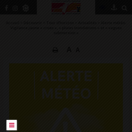
+
Confort
Accueil
>
Découvrir
>
Tour d’horizon
>
Actualités
>
Alerte météo.
Vigilance jaune « crues », « pluies inondations » et « vagues
submersion »
DÉCOUVRIR
A
A
VIVRE ICI
SE RENSEIGNER
SE DIVERTIR
GRANDIR
NAVIGUER