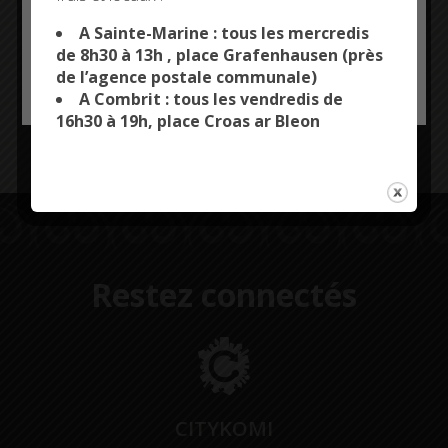
inondations » aujourd’hui, mercredi 16 octobre,
This site uses cookies and gives you control over what
you want to activate
jusqu’à 18h.
A Sainte-Marine : tous les mercredis
de 8h30 à 13h , place Grafenhausen (près
Demain, jeudi 17 octobre, il sera en vigilance jaune
de l’agence postale communale)
OK, ACCEPT ALL
PERSONALIZE
pour des phénomènes de « crues » et « vagues
A Combrit : tous les vendredis de
submersion » de 15h à 21h.
16h30 à 19h, place Croas ar Bleon
Consulter l’alerte météorologique
Restez connectés
CITYKOMI