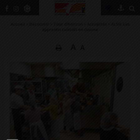
+
Confort
Accueil
>
Découvrir
>
Tour d’horizon
>
Actualités
>
ALSH. Les
apprentis cuistots en cuisine
A
A
DÉCOUVRIR
VIVRE ICI
SE RENSEIGNER
SE DIVERTIR
GRANDIR
NAVIGUER