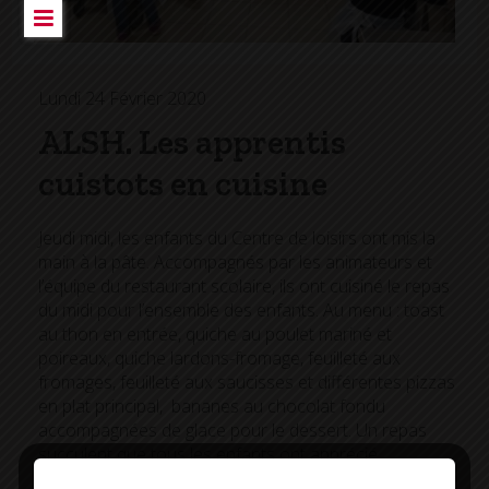
Lundi 24 Février 2020
ALSH. Les apprentis
cuistots en cuisine
Jeudi midi, les enfants du Centre de loisirs ont mis la
main à la pâte. Accompagnés par les animateurs et
l’équipe du restaurant scolaire, ils ont cuisiné le repas
du midi pour l’ensemble des enfants. Au menu : toast
au thon en entrée, quiche au poulet mariné et
poireaux, quiche lardons-fromage, feuilleté aux
fromages, feuilleté aux saucisses et différentes pizzas
en plat principal, bananes au chocolat fondu
accompagnées de glace pour le dessert. Un repas
succulent que tous les enfants ont apprécié.