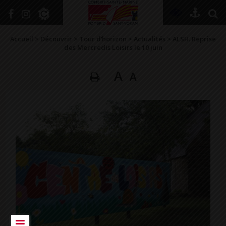
+
Confort
Accueil
>
Découvrir
>
Tour d’horizon
>
Actualités
>
ALSH. Reprise
des Mercredis Loisirs le 10 juin
A
A
DÉCOUVRIR
VIVRE ICI
SE RENSEIGNER
SE DIVERTIR
GRANDIR
NAVIGUER