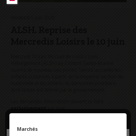
Vendredi 5 Juin 2020
ALSH. Reprise des
Mercredis Loisirs le 10 juin
Mercredi 10 juin, l’Accueil de Loisirs Sans
Hébergement (ALSH) de Combrit Sainte-Marine
ouvrira de nouveau ses portes. Seront accueillis les
enfants scolarisés à partir de la moyenne section de
maternelle et les enfants du personnel prioritaire,
dont la liste est définie par le gouvernement.
Les demandes d’inscription doivent se faire
exclusivement
par mail :
service.enfance@combrit-saintemarine.bzh.
Un mail de confirmation sera ensuite envoyé aux
parents.
Marchés