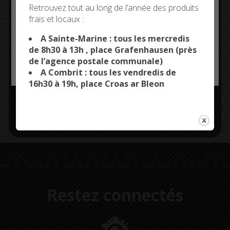
Deny all cookies
Télécharger la fiche d’inscription
Retrouvez tout au long de l’année des produits
frais et locaux :
This site uses cookies and gives you control over what
Les gestes barrières doivent
you want to activate
A Sainte-Marine : tous les mercredis
de 8h30 à 13h , place Grafenhausen (près
être respectés afin d’assurer
de l’agence postale communale)
OK, ACCEPT ALL
PERSONALIZE
A Combrit : tous les vendredis de
la sécurité des enfants
16h30 à 19h, place Croas ar Bleon
accueillis et des employés
communaux.
Restez connectés