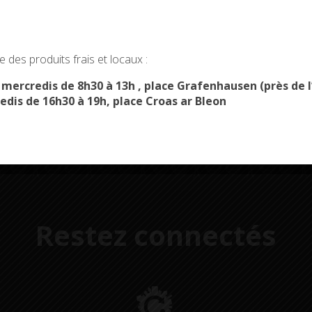
okies and gives you control over what you want to activate
Démarches
Menus du
 des produits frais et locaux :
administratives
restaurant scolaire
u
OK, ACCEPT ALL
PERSONALIZE
s mercredis de 8h30 à 13h , place Grafenhausen (près d
edis de 16h30 à 19h, place Croas ar Bleon
Restez connectés