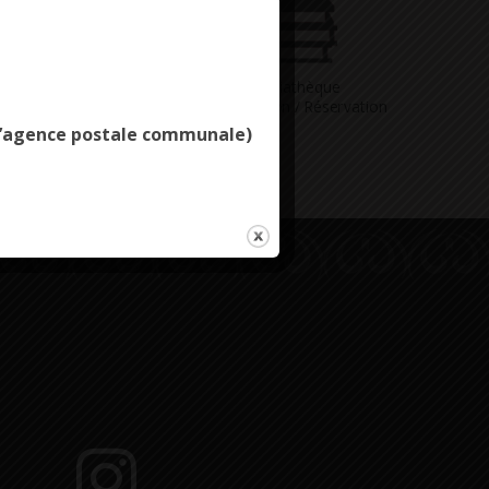
Deny all cookies
Vous avez
Médiathèque
ne question
Consultation / Réservation
e l’agence postale communale)