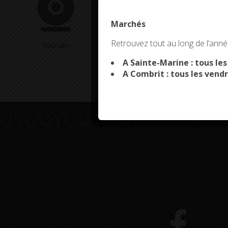
Marchés
This site uses co
Retrouvez tout au long de l’année
Webcam
Arrêtés en cours
A Sainte-Marine : tous le
A Combrit : tous les vendr