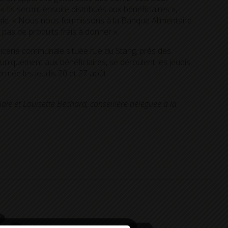
 Ils seront ensuite distribués aux bénéficiaires »,
iale. « Nous nous fournissons à la Banque Alimentaire
pas de produits frais à donner ».
épicerie communale située rue du Stang, près des
niquement aux bénéficiaires, se déroulent les jeudis
rmée les jeudis 20 et 27 août.
ale et Louisette Béchard, conseillère déléguée à la