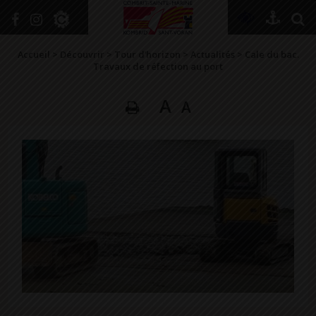
Accueil
>
Découvrir
>
Tour d’horizon
>
Actualités
>
Cale du bac.
Travaux de réfection au port
A
A
DÉCOUVRIR
VIVRE ICI
SE RENSEIGNER
SE DIVERTIR
GRANDIR
NAVIGUER