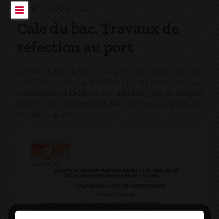
Mardi 11 Février 2020
Cale du bac. Travaux de
réfection au port
Jusqu’au lundi 24 février, la cale du bac (partie gauche)
bénéficie de travaux de réfection. Une remise en état
nécessaire qui facilitera son utilisation par les usagers
du port. Durant toute la durée des travaux, l’accès est
interdit au public.