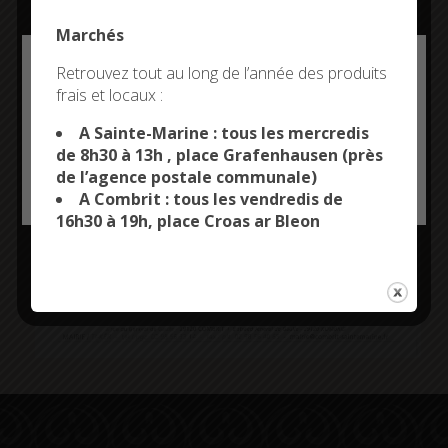
Marchés
Deny all cookies
Retrouvez tout au long de l’année des produits
frais et locaux :
This site uses cookies and gives you control over what
you want to activate
A Sainte-Marine : tous les mercredis
de 8h30 à 13h , place Grafenhausen (près
de l’agence postale communale)
OK, ACCEPT ALL
PERSONALIZE
A Combrit : tous les vendredis de
16h30 à 19h, place Croas ar Bleon