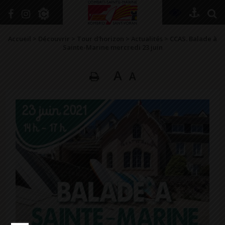
+
Confort
Accueil
>
Découvrir
>
Tour d’horizon
>
Actualités
>
CCAS. Balade à
Sainte-Marine mercredi 23 juin
A
A
DÉCOUVRIR
VIVRE ICI
SE RENSEIGNER
SE DIVERTIR
GRANDIR
NAVIGUER