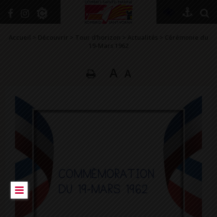
+
Confort
Accueil
>
Découvrir
>
Tour d’horizon
>
Actualités
>
Cérémonie du
19-Mars 1962
A
A
DÉCOUVRIR
VIVRE ICI
SE RENSEIGNER
SE DIVERTIR
GRANDIR
NAVIGUER