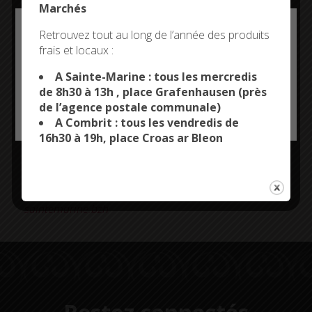
activités
Marchés
Deny all cookies
Retrouvez tout au long de l’année des produits
La commune renouvelle son « Chèque loisirs » pour
frais et locaux :
This site uses cookies and gives you control over what
les jeunes de 11 à 18 ans (collégiens et lycéens
you want to activate
domiciliés à Combrit Sainte-Marine). D’une valeur de
A Sainte-Marine : tous les mercredis
15 €, il permet de réduire le coût d’une activité
de 8h30 à 13h , place Grafenhausen (près
sportive, culturelle ou artistique pratiquée sur la
de l’agence postale communale)
OK, ACCEPT ALL
PERSONALIZE
commune (ou ailleurs si l’activité n’existe pas à
A Combrit : tous les vendredis de
Combrit).
16h30 à 19h, place Croas ar Bleon
À récupérer jusqu’au 3 octobre en mairie ou au Forum
des associations (samedi 6 septembre).
Infos : 02 98 56 74 18 /
service.enfance@combrit-
saintemarine.bzh