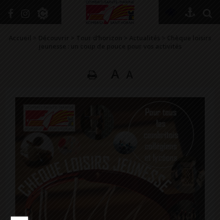
+
Confort
Accueil
>
Découvrir
>
Tour d’horizon
>
Actualités
>
Chèque loisirs
jeunesse : un coup de pouce pour vos activités
A
A
DÉCOUVRIR
VIVRE ICI
SE RENSEIGNER
SE DIVERTIR
GRANDIR
NAVIGUER