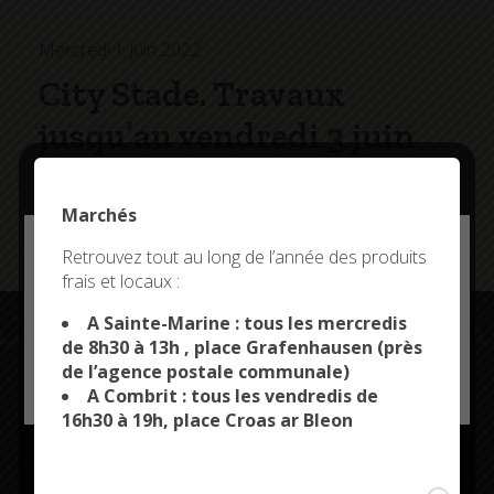
Mercredi 1 Juin 2022
City Stade. Travaux
jusqu’au vendredi 3 juin
Des travaux de peinture sont actuellement en cours
Marchés
au city stade. Il sera de nouveau accessible au public
à partir du samedi 4 juin.
Deny all cookies
Retrouvez tout au long de l’année des produits
frais et locaux :
This site uses cookies and gives you control over what
you want to activate
A Sainte-Marine : tous les mercredis
de 8h30 à 13h , place Grafenhausen (près
de l’agence postale communale)
OK, ACCEPT ALL
PERSONALIZE
Restez connectés
A Combrit : tous les vendredis de
16h30 à 19h, place Croas ar Bleon