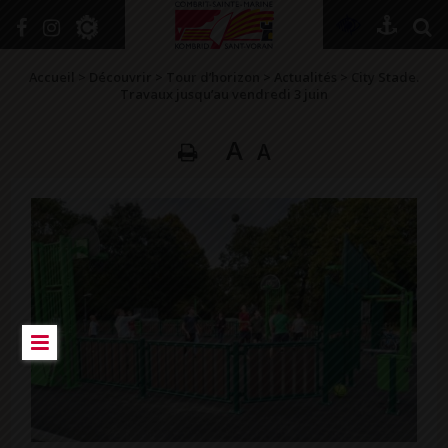
+
Confort
Accueil
>
Découvrir
>
Tour d’horizon
>
Actualités
>
City Stade.
Travaux jusqu’au vendredi 3 juin
A
A
DÉCOUVRIR
VIVRE ICI
SE RENSEIGNER
SE DIVERTIR
GRANDIR
NAVIGUER