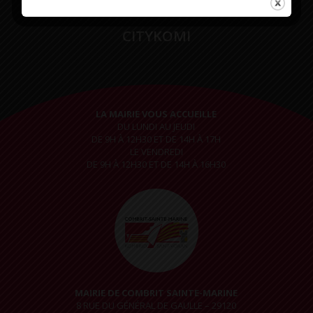
CITYKOMI
LA MAIRIE VOUS ACCUEILLE
DU LUNDI AU JEUDI
DE 9H À 12H30 ET DE 14H À 17H
LE VENDREDI
DE 9H À 12H30 ET DE 14H À 16H30
MAIRIE DE COMBRIT SAINTE-MARINE
8 RUE DU GÉNÉRAL DE GAULLE – 29120