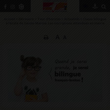
+
Confort
Accueil
>
Découvrir
>
Tour d’horizon
>
Actualités
>
Classe bilingue
à l’école de Sainte-Marine. Les inscriptions attendues en mairie
A
A
DÉCOUVRIR
VIVRE ICI
SE RENSEIGNER
SE DIVERTIR
GRANDIR
NAVIGUER