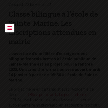
Vendredi 20 Janvier 2023
Classe bilingue à l’école de
Sainte-Marine. Les
inscriptions attendues en
mairie
L’ouverture d’une filière d’enseignement
bilingue français-breton à l’école publique de
Sainte-Marine est en projet pour la rentrée
2023.
Un stand d’information sera ouvert mardi
24 janvier à partir de 16h30 à l’école de Sainte-
Marine.
Le projet, mené en partenariat avec l’Académie de
Rennes et l’
Office public de la langue bretonne
(OPLB), vise l’ouverture d’une classe de maternelle
supplémentaire multi-niveaux en septembre prochain.