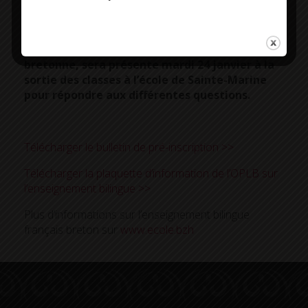
n’est pas nécessaire que les parents parlent le breton
pour inscrire leur enfant.
Alwena Lancien, de l’Office public de la langue
bretonne, sera présente mardi 24 janvier à la
sortie des classes à l’école de Sainte-Marine
pour répondre aux différentes questions.
Télécharger le bulletin de pré-inscription >>
Télécharger la plaquette d’information de l’OPLB sur
l’enseignement bilingue >>
Plus d’informations sur l’enseignement bilingue
français breton sur
www.ecole.bzh