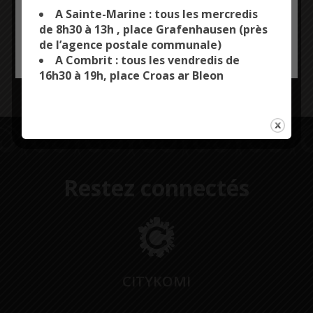
pour renseigner les usagers.
you want to activate
A Sainte-Marine : tous les mercredis
En raison de la crise sanitaire, les gestes barrières et
de 8h30 à 13h , place Grafenhausen (près
le port du masque devront être respectés.
de l’agence postale communale)
OK, ACCEPT ALL
PERSONALIZE
A Combrit : tous les vendredis de
Plus d’infos auprès du CCAS
16h30 à 19h, place Croas ar Bleon
02 98 56 74 19 / ccas@combrit-saintemarine.bzh
Restez connectés
CITYKOMI