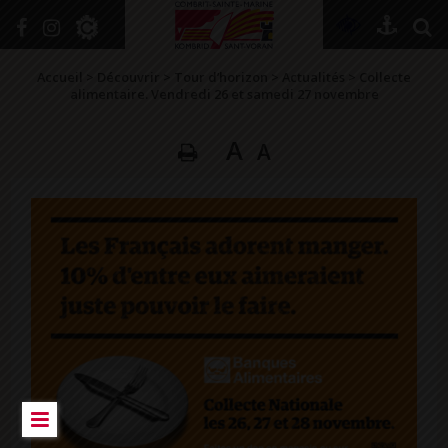
+
Confort
Accueil
>
Découvrir
>
Tour d’horizon
>
Actualités
>
Collecte
alimentaire. Vendredi 26 et samedi 27 novembre
A
A
DÉCOUVRIR
VIVRE ICI
SE RENSEIGNER
SE DIVERTIR
GRANDIR
NAVIGUER