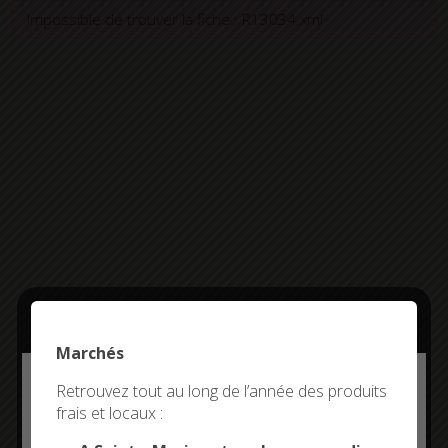
+
Confort
Impossible de trouver la fiche : R13034.xml
Marchés
Deny all cookies
Retrouvez tout au long de l’année des produits
frais et locaux :
This site uses cookies and gives you control over what
you want to activate