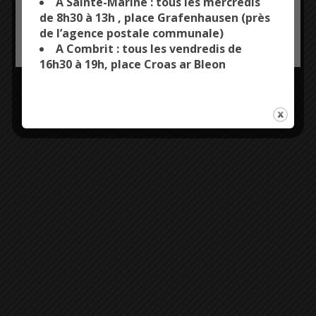
A Sainte-Marine : tous les mercredis
de 8h30 à 13h , place Grafenhausen (près
de l’agence postale communale)
OK, ACCEPT ALL
PERSONALIZE
A Combrit : tous les vendredis de
16h30 à 19h, place Croas ar Bleon