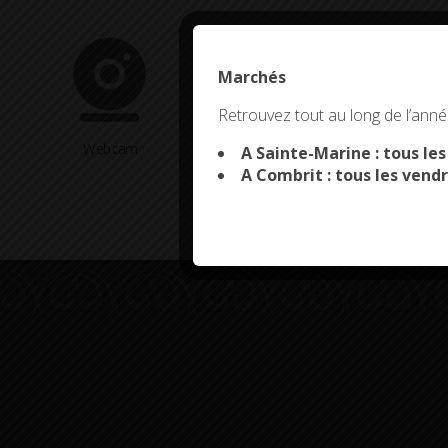
Marchés
This site uses co
Retrouvez tout au long de l’année
Webcam
Arrêtés en cours
A Sainte-Marine : tous le
A Combrit : tous les vendr