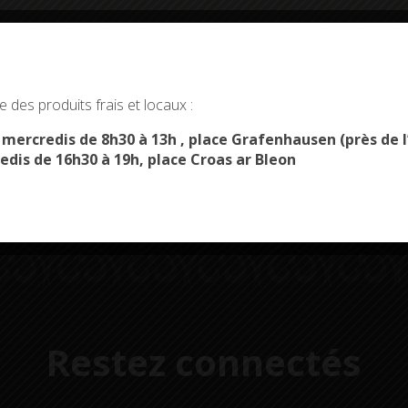
okies and gives you control over what you want to activate
 des produits frais et locaux :
OK, ACCEPT ALL
PERSONALIZE
Démarches
Menus du
s mercredis de 8h30 à 13h , place Grafenhausen (près d
administratives
restaurant scolaire
u
edis de 16h30 à 19h, place Croas ar Bleon
Restez connectés