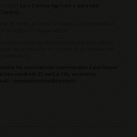
sur-Goyen.
Le « Comice Agricole » aura lieu
 Combrit.
, de mettre en avant ses talents, son attractivité et
4 000 personnes à chaque édition.
sur la bonne volonté des bénévoles des associations
viviale, de promouvoir ses activités et de recevoir une
 partenaires).
 invite les associations communales à participer
 lieu vendredi 21 avril à 19h, en mairie.
r mail : communication@combrit-