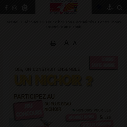
+
Confort
Accueil
>
Découvrir
>
Tour d’horizon
>
Actualités
>
Construisons
ensemble un nichoir
A
A
DÉCOUVRIR
VIVRE ICI
SE RENSEIGNER
SE DIVERTIR
GRANDIR
NAVIGUER