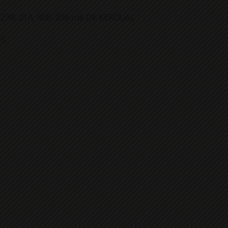
1B, 23B, 21A, 30B, 20B rue DE KERDUAL
ES