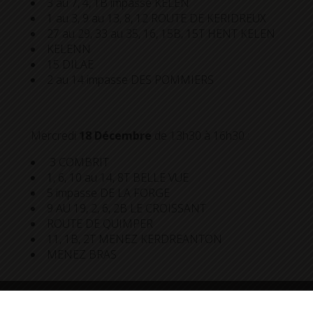
3 au 7, 4, 1B impasse KELEN
1 au 3, 9 au 13, 8, 12 ROUTE DE KERIDREUX
27 au 29, 33 au 35, 16, 15B, 15T HENT KELEN
KELENN
15 DILAE
2 au 14 impasse DES POMMIERS
Mercredi
18 Décembre
de 13h30 à 16h30 :
3 COMBRIT
1, 6, 10 au 14, 8T BELLE VUE
5 impasse DE LA FORGE
9 AU 19, 2, 6, 2B LE CROISSANT
ROUTE DE QUIMPER
11, 1B, 2T MENEZ KERDREANTON
MENEZ BRAS
Jeudi
26 Décembre
de 13h30 à 16h30 :