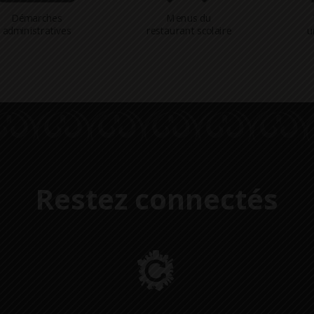
Démarches
Menus du
administratives
restaurant scolaire
u
Restez connectés