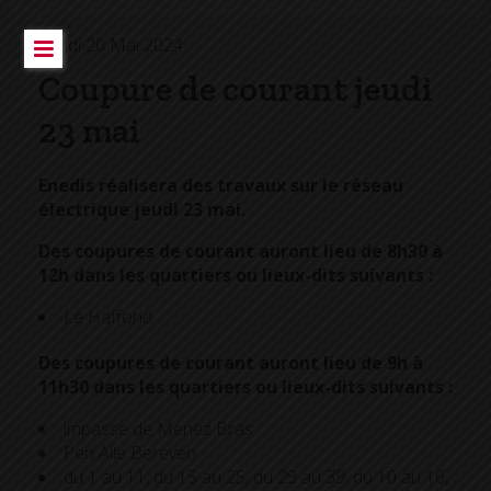
Lundi 20 Mai 2024
Coupure de courant jeudi
23 mai
Enedis réalisera des travaux sur le réseau
électrique jeudi 23 mai.
Des coupures de courant auront lieu de 8h30 à
12h dans les quartiers ou lieux-dits suivants :
Le Haffond
Des coupures de courant auront lieu de 9h à
11h30 dans les quartiers ou lieux-dits suivants :
impasse de Menez Bras
Pen Alle Bereven
du 1 au 11, du 15 au 25, du 29 au 39, du 10 au 16,