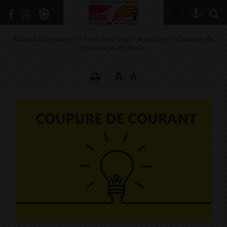
+
Confort
Accueil
>
Découvrir
>
Tour d’horizon
>
Actualités
>
Coupure de
courant jeudi 23 mai
A
A
DÉCOUVRIR
VIVRE ICI
SE RENSEIGNER
SE DIVERTIR
GRANDIR
NAVIGUER