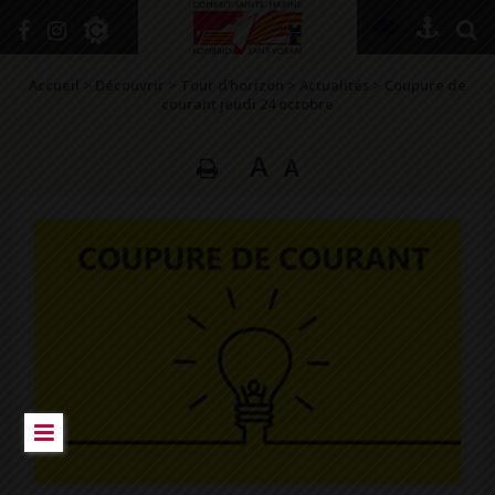
+
Confort
Accueil
>
Découvrir
>
Tour d’horizon
>
Actualités
>
Coupure de
courant jeudi 24 octobre
A
A
DÉCOUVRIR
VIVRE ICI
SE RENSEIGNER
SE DIVERTIR
GRANDIR
NAVIGUER