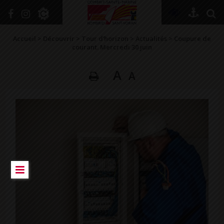
+
Confort
Accueil
>
Découvrir
>
Tour d’horizon
>
Actualités
>
Coupure de
courant. Mercredi 30 juin
A
A
DÉCOUVRIR
VIVRE ICI
SE RENSEIGNER
SE DIVERTIR
GRANDIR
NAVIGUER