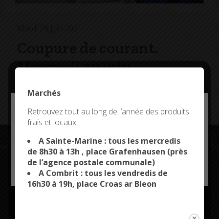
Mardi 29 Juin 2021
Coupure de courant.
Mercredi 30 juin
Mercredi 30 juin, de 13h45 à 16h15, une coupure de
Marchés
courant aura lieu à Kerbernes et à Mejoumines.
Deny all cookies
Retrouvez tout au long de l’année des produits
frais et locaux :
This site uses cookies and gives you control over what
you want to activate
A Sainte-Marine : tous les mercredis
de 8h30 à 13h , place Grafenhausen (près
de l’agence postale communale)
OK, ACCEPT ALL
PERSONALIZE
Restez connectés
A Combrit : tous les vendredis de
16h30 à 19h, place Croas ar Bleon