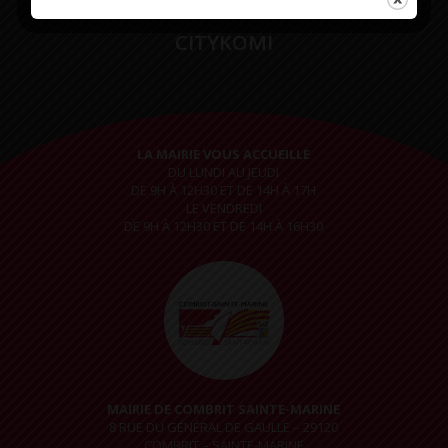
CITYKOMI
LA MAIRIE VOUS ACCUEILLE
DU LUNDI AU JEUDI
DE 9H À 12H30 ET DE 14H À 17H
LE VENDREDI
DE 9H À 12H30 ET DE 14H À 16H30
MAIRIE DE COMBRIT SAINTE-MARINE
8 RUE DU GÉNÉRAL DE GAULLE – 29120
COMBRIT – SAINTE-MARINE