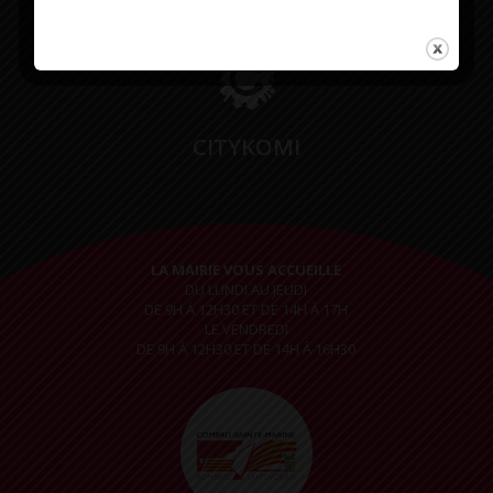
CITYKOMI
LA MAIRIE VOUS ACCUEILLE
DU LUNDI AU JEUDI
DE 9H À 12H30 ET DE 14H À 17H
LE VENDREDI
DE 9H À 12H30 ET DE 14H À 16H30