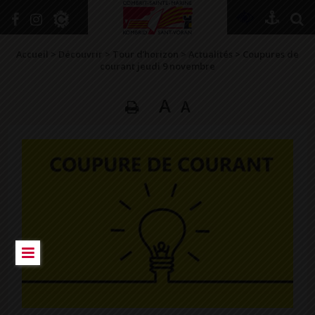
+
Confort
Accueil
>
Découvrir
>
Tour d’horizon
>
Actualités
>
Coupures de
courant jeudi 9 novembre
A
A
DÉCOUVRIR
VIVRE ICI
SE RENSEIGNER
SE DIVERTIR
GRANDIR
NAVIGUER